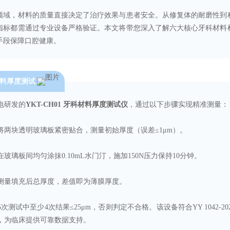
领域，材料的质量直接决定了治疗效果与患者安全。从修复体的耐磨性到
指标都需通过专业设备严格验证。本文将带您深入了解六大核心牙科材料
手段保障口腔健康。
料厚度测试
电研发的
YKT-CH01 牙科材料厚度测试仪
，通过以下步骤实现精准测量：
将两块透明玻璃板紧密贴合，测量初始厚度（误差≤1μm）。
在玻璃板间均匀涂抹0.10mL水门汀，施加150N压力保持10分钟。
测量填充后总厚度，差值即为薄膜厚度。
5次测试中至少4次结果≤25μm，否则判定不合格。该设备符合YY 1042-2023
，为临床提供可靠数据支持。