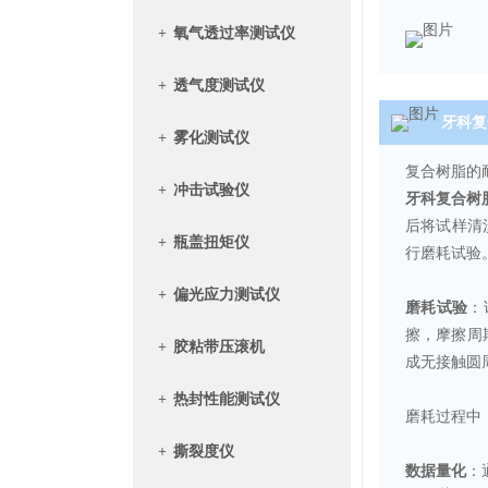
+
氧气透过率测试仪
+
透气度测试仪
牙科复
+
雾化测试仪
复合树脂的
+
冲击试验仪
牙科复合树
后将试样清
+
瓶盖扭矩仪
行磨耗试验
+
偏光应力测试仪
磨耗试验
：
擦，摩擦周期
+
胶粘带压滚机
成无接触圆周
+
热封性能测试仪
磨耗过程中
+
撕裂度仪
数据量化
：