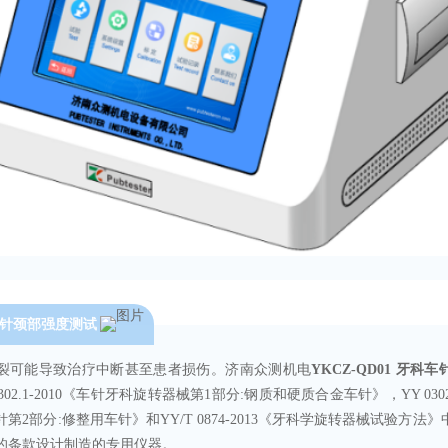
针颈部强度测试
裂可能导致治疗中断甚至患者损伤。济南众测机电
YKCZ-QD01 牙
302.1-2010《车针牙科旋转器械第1部分:钢质和硬质合金车针》，YY 0302
第2部分:修整用车针》和YY/T 0874-2013《牙科学旋转器械试验方法
的条款设计制造的专用仪器。