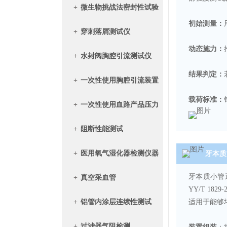
+
微生物挑战法密封性试验
初始测量：
仪
+
穿刺落屑测试仪
动态施力：
+
水封阀胸腔引流测试仪
结果判定：
+
一次性使用胸腔引流装置
载荷标准：
+
一次性使用血路产品压力
传递性能测试
+
阻断性能测试
+
医用氧气湿化器检测仪器
牙本质
牙本质小管
+
真空采血管
YY/T 1
适用于能够
+
铝管内涂层连续性测试
+
过滤器气阻检测