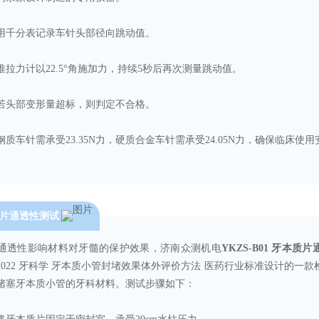
用千分表记录车针头部径向跳动值。
推拉力计以22.5°角施加力，持续5秒后再次测量跳动值。
若头部变形量超标，则判定不合格。
钢质车针需承受23.35N力，硬质合金车针需承受24.05N力，确保临床使
片通透性测试
通透性影响材料对牙髓的保护效果，
济南众测机电
YKZS-B01 牙本质
829-2022 牙科学 牙本质小管封堵效果体外评价方法 医药行业标准设计的
堵塞牙本质小管的牙科材料。测试步骤如下：