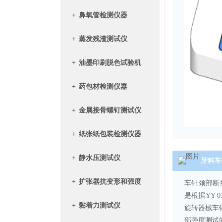
+
鼻氧管检测仪器
+
蒸发残渣测试仪
+
油墨印刷脱色试验机
+
药包材检测仪器
+
金属接骨螺钉测试仪
+
纸张纸包装检测仪器
+
静水压测试仪
牙科车
+
扩张器抗变形和强度
车针颈部断
是根据YY 0
+
黏着力测试仪
旋转器械车针
部强度测试