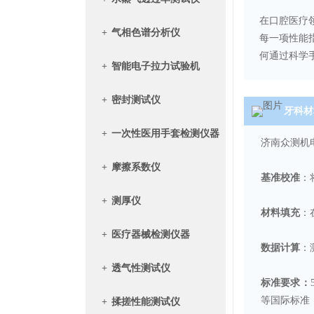
在口腔医疗
+
气相色谱分析仪
每一项性能
何通过科学
+
智能电子拉力试验机
+
密封测试仪
牙科材
+
一次性医用手套检测仪器
济南众测机
+
摩擦系数仪
基准校准
：
+
测厚仪
材料填充
：
+
医疗器械检测仪器
数据计算
：
+
透气性测试仪
标准要求：
等国际标准
+
揉搓性能测试仪