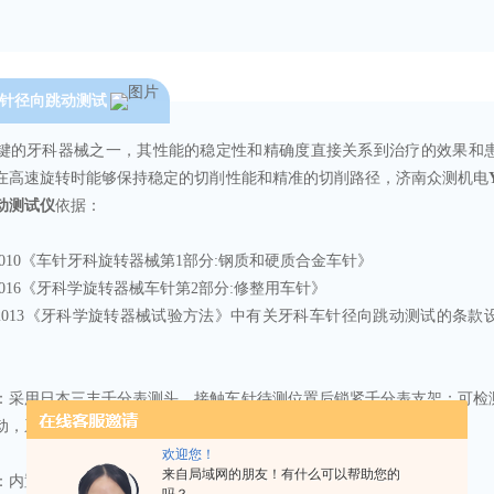
针径向跳动测试
键的牙科器械之一，其性能的稳定性和精确度直接关系到治疗的效果和
在高速旋转时能够保持稳定的切削性能和精准的切削路径，
济南众测机电
动测试仪
依据：
2.1-2010《车针牙科旋转器械第1部分:钢质和硬质合金车针》
.2-2016《牙科学旋转器械车针第2部分:修整用车针》
874-2013《牙科学旋转器械试验方法》中有关牙科车针径向跳动测试的条
：采用日本三丰千分表测头，接触车针待测位置后锁紧千分表支架；可检
动，系统精度
≤0.01mm
。 ‌
欢迎您！
来自局域网的朋友！有什么可以帮助您的
：内置伺服电机模拟临床转速，自动完成装夹、旋转、数据采集。 ‌