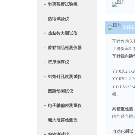
+
剥离强度试验机
+
热缩试验仪
牙科车
+
热粘拉力测试仪
车针作为关
+
胶黏制品检测仪器
了确保车针
车针径向跳
+
壁厚测厚仪
YY 030
+
铝箔针孔度测试仪
YY 0302
YY/T 0
+
圆跳动测试仪
器。
+
电子轴偏差测量仪
高精度检测
内的径向跳
+
粗大泄露检测仪
‌自动化测试‌
+
粘性测试仪