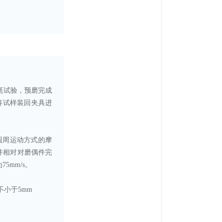
耗试验，预磨完成
再将试样装回夹具进
圆周运动方式的摩
，并相对对磨偶件完
5mm/s。
小于5mm