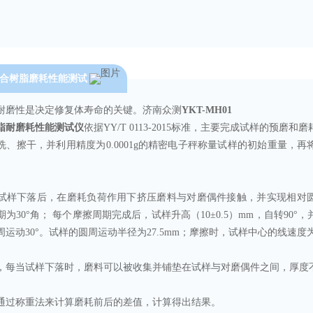
合树脂磨耗性能测试
耐磨性是决定修复体寿命的关键。济南众测
YKT-MH01
脂耐磨耗性能测试仪
依据YY/T 0113-2015标准，
主要完成试样的预磨和磨
洗、擦干，并利用精度为0.0001g的精密电子秤称量试样的初始重量，
。
试样下落后，在磨耗负荷作用下挤压磨料与对磨偶件接触，并实现相对
为30°角； 每个摩擦周期完成后，试样升高（10±0.5）mm，自转90°
运动30°。试样的圆周运动半径为27.5mm；摩擦时，试样中心的线速度为7
，每当试样下落时，磨料可以被收集并铺垫在试样与对磨偶件之间，厚度不
通过称重法来计算磨耗前后的差值，计算得出结果
。