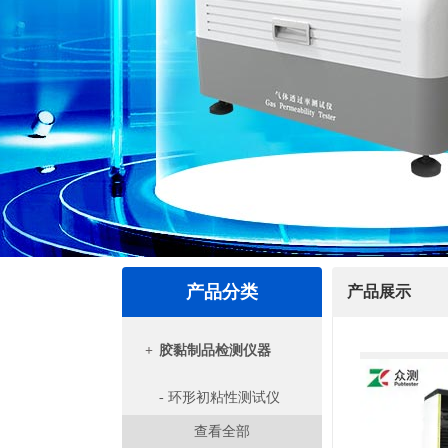
产品分类
产品展示
+
胶黏制品检测仪器
- 环形初粘性测试仪
查看全部