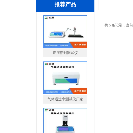
推荐产品
共 5 条记录，当前
正压密封测试仪
气体透过率测试仪厂家
薄膜测厚仪厂家