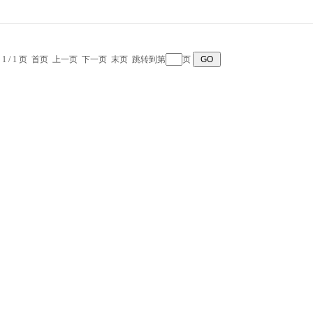
 1 / 1 页 首页 上一页 下一页 末页 跳转到第
页