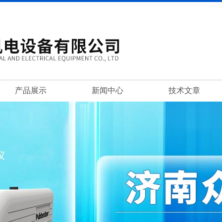
产品展示
新闻中心
技术文章