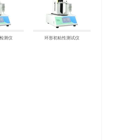
检测仪
环形初粘性测试仪