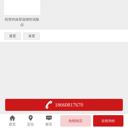
铝管内涂层连续性试验
仪
首页
末页
18660817670
热线电话
在线询价
首页
定位
留言