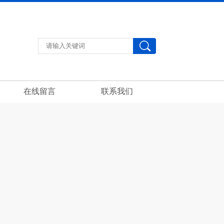
返回首页
联系我们
在线留言
在线留言
联系我们