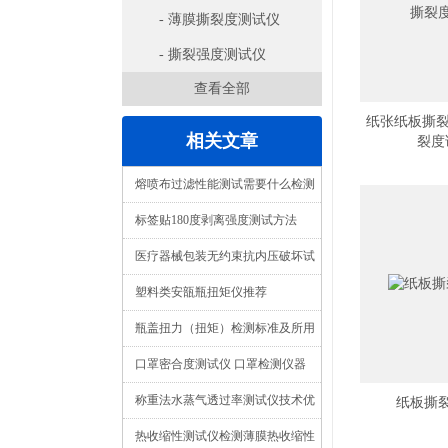
- 薄膜撕裂度测试仪
- 撕裂强度测试仪
查看全部
纸张纸板撕裂
相关文章
裂度
熔喷布过滤性能测试需要什么检测
仪器
标签贴180度剥离强度测试方法
医疗器械包装无约束抗内压破坏试
验仪三种检测方法
塑料类安瓿瓶扭矩仪推荐
瓶盖扭力（扭矩）检测标准及所用
检测仪器推荐
口罩密合度测试仪 口罩检测仪器
称重法水蒸气透过率测试仪技术优
纸板撕
势再次提升
热收缩性测试仪检测薄膜热收缩性