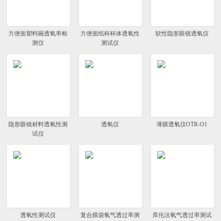
方便面塑料碗透氧率检
方便面纸杯杯体透氧性
软性隐形眼镜透氧仪
测仪
测试仪
隐形眼镜材料透氧性测
透氧仪
薄膜透氧仪OTR-O1
试仪
透氧性测试仪
复合膜袋氧气透过率测
库伦法氧气透过率测试