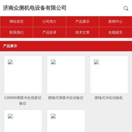
济南众测机电设备有限公司
网站首页
公司简介
产品展示
新闻中心
联系我们
产品目录
技术文章
在线留言
产品展示
GB8809薄膜冲击强度试
摆锤式薄膜冲击试验仪
摆锤式冲击试验机
验仪