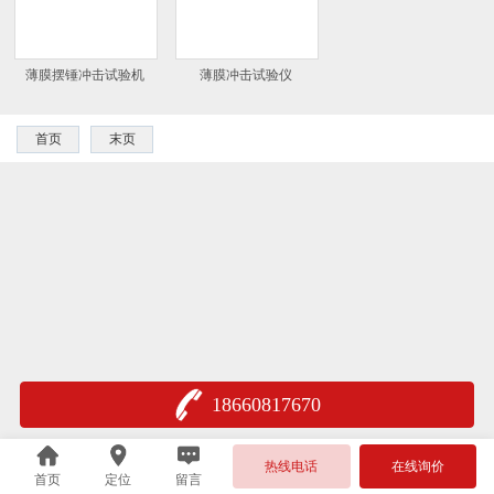
薄膜摆锤冲击试验机
薄膜冲击试验仪
首页
末页
18660817670
热线电话
在线询价
首页
定位
留言