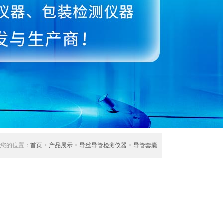
您的位置：
首页
>
产品展示
>
导丝导管检测仪器
>
导管套囊