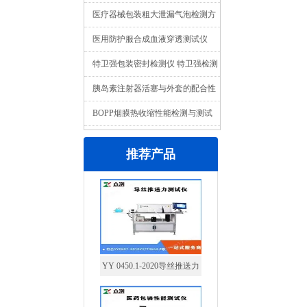
医疗器械包装粗大泄漏气泡检测方
法
医用防护服合成血液穿透测试仪
BPT-02产品介绍
特卫强包装密封检测仪 特卫强检测
设备
胰岛素注射器活塞与外套的配合性
能如何检测
BOPP烟膜热收缩性能检测与测试
仪器介绍
推荐产品
YY 0450.1-2020导丝推送力
测试仪