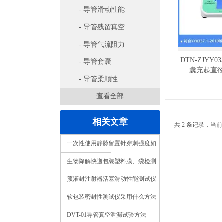
- 导管滑动性能
- 导管残留真空
- 导管气流阻力
DTN-ZJYY0
- 导管套囊
囊充起直
- 导管柔顺性
查看全部
相关文章
共 2 条记录，当前
一次性使用静脉留置针穿刺强度如
何测试
生物降解快递包装塑料膜、袋检测
方法及检测仪器
预灌封注射器活塞滑动性能测试仪
注射器活塞滑动性检测仪简介
软包装密封性测试仪采用什么方法
测量密封呢？
DVT-01导管真空泄漏试验方法