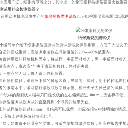
中应用广泛，纸张有厚薄之分，其中之一的物理指标抗撕裂强度比较重要
测试用什么检测仪器？
士选用众测机电研发生产的
纸张撕裂度测试仪
FTS-01检测仪器来测试
纸张撕裂度测试仪
小编简单介绍下纸张撕裂度测试仪测试原理及操作步骤，方便广大朋友了
合适的摆或重锤，应使测定读数在满刻度值的20%---80%范围内。
始位置并用摆的释放机构固定，将试样一半正面对着刀，另一半反面对着刀
边缘应整齐，底边应*与夹子底部相接触，并对正夹紧。
样切一整齐的刀口，将刀返回静止位置。
针停止器相接触，迅速压下摆的释放装置，当摆向回摆时，用手轻轻地抓住
作者的眼睛水平，读取指针读数或数字显示值。松开夹子去掉已撕的试样
-2个试样的撕裂线末端与刀口延长线的左右偏斜超过10m m，应舍弃不记。
纸张撕裂度测试仪测试的直至得到5个满意的结果为止。
以上的试样偏斜超过10 mm，其结果可以保留，但应在报告中注明偏斜情
裂，应按上述撕裂偏斜情况处理。
应为4层，如果得不到满意的结果，可适当增加或减少层数，但应在报告中加