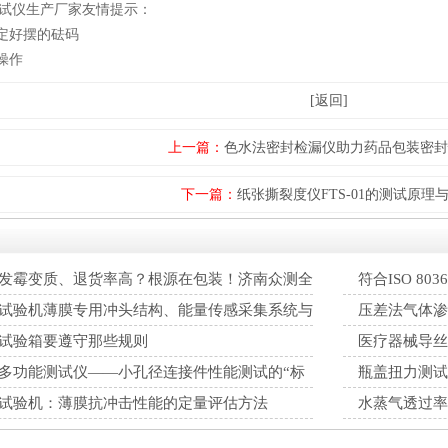
试仪生产厂家友情提示：
确定好摆的砝码
操作
[返回]
上一篇：
色水法密封检漏仪助力药品包装密封
下一篇：
纸张撕裂度仪FTS-01的测试原理
发霉变质、退货率高？根源在包装！济南众测全
符合ISO 8
试验机薄膜专用冲头结构、能量传感采集系统与
压差法气体渗
击韧性检测技术解析
与包装阻隔性能
试验箱要遵守那些规则
医疗器械导丝
多功能测试仪——小孔径连接件性能测试的“标
瓶盖扭力测试
试验机：薄膜抗冲击性能的定量评估方法
水蒸气透过率