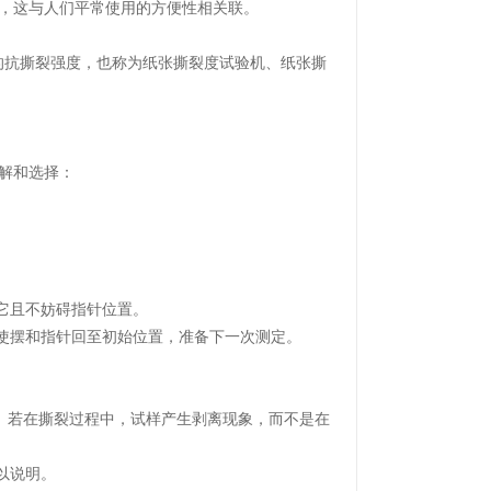
，这与人们平常使用的方便性相关联。
纸张的抗撕裂强度，也称为纸张撕裂度试验机、纸张撕
解和选择：
。
它且不妨碍指针位置。
，使摆和指针回至初始位置，准备下一次测定。
况。若在撕裂过程中，试样产生剥离现象，而不是在
以说明。