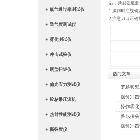
后，撕裂强度测
+
氧气透过率测试仪
1.操作时注视
2.注意刀口正确
+
透气度测试仪
+
雾化测试仪
+
冲击试验仪
+
瓶盖扭矩仪
热门文章
+
偏光应力测试仪
宠粮频繁
套质控方案
摆锤冲击
+
胶粘带压滚机
软包装抗冲
操作雾化
+
热封性能测试仪
鲁尔接头
准答案”
摆锤冲击
+
撕裂度仪