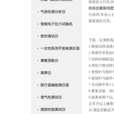
纸张在人们生活
纸张抗撕裂强度
+
气相色谱分析仪
行业内,专业人
裂度测定仪等。
+
智能电子拉力试验机
+
密封测试仪
下面，众测机电
1.根据试样选择
+
一次性医用手套检测仪器
2.将摆升至初
3.试样的侧面
+
摩擦系数仪
4.用切刀将试
5.使指针与指
+
测厚仪
6.使指针与操
7.当试验中有1
+
医疗器械检测仪器
8.重复试验，
+
透气性测试仪
9.如果有两个
正常方位上撕
+
揉搓性能测试仪
10.测定层数