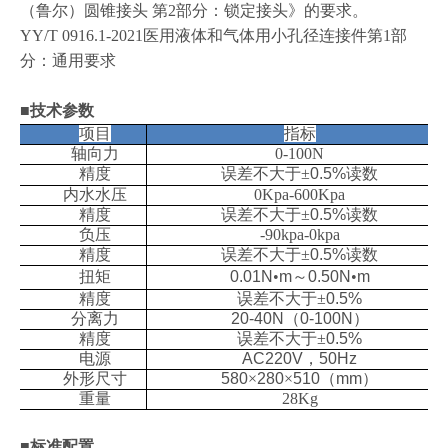
（鲁尔）圆锥接头 第2部分：锁定接头》的要求。
YY/T 0916.1-2021医用液体和气体用小孔径连接件第1部
分：通用要求
■技术参数
项目
指标
轴向力
0-100N
精度
误差不大于±
0.5%
读数
内水水压
0Kpa-600Kpa
精度
误差不大于±
0.5%
读数
负压
-90kpa-0kpa
精度
误差不大于±
0.5%
读数
扭矩
0.01N
•
m
～
0.50N
•
m
精度
误差不大于±
0.5%
分离力
20-40N
（
0-100N
）
精度
误差不大于±
0.5%
电源
AC220V
，
50Hz
外形尺寸
580
×
280
×
510
（
mm
）
重量
28Kg
■
标准配置