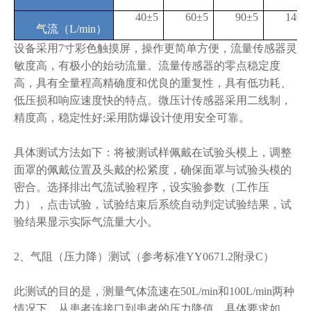
40±5
60±5
90±5
140±
气流（L/min）
设备采用7寸彩色触摸屏，操作更简单方便，流量传感器灵
敏度高，有极小的始动流量。流量传感器的零点稳定度
高，具有全量程高精确度和优良的重复性，具有低功耗、
低压损和响应速度快的特点。微压计传感器采用二线制，
精度高，稳定性好;采用防爆设计使用安全可靠。
具体测试方法如下：将被测试样佩戴在试验头模上，调整
面罩的佩戴位置及头戴的松紧度，确保面罩与试验头模的
密合。选择排出气流试验程序，设实验参数（工作压
力），点击试验，试验结束后系统自动判定试验结果，试
验结果显示实际气流量大小。
2、气阻（压力降）测试（参考标准YY0671.2附录C）
此测试的目的是，测量气体流速在50L/min和100L/min两种
情况下，从患者连接口到患者的压力降值。具体要求如