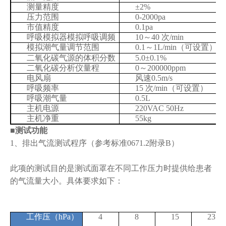
测量精度
±2%
压力范围
0-2000pa
市值精度
0.1pa
呼吸模拟器模拟呼吸调频
10～40 次/min
模拟潮气量调节范围
0.1～1L/min（可设置）
二氧化碳气源的体积分数
5.0±0.1%
二氧化碳分析仪量程
0～200000ppm
电风扇
风速0.5m/s
呼吸频率
15 次/min（可设置）
呼吸潮气量
0.5L
主机电源
220VAC 50Hz
主机净重
55kg
■测试功能
1、排出气流测试程序（参考标准0671.2附录B）
此项的测试目的是测试面罩在不同工作压力时提供给患者
的气流量大小。具体要求如下：
工作压（hPa）
4
8
15
23