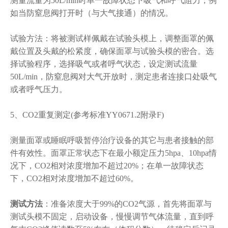
测量流量为50L/min时单一故障状态下吸气和呼气阻力，例
如当防窒息阀打开时（与大气接通）的情况。
试验方法：将被测试样佩戴在试验头模上，调整面罩的佩
戴位置及头戴的松紧度，确保面罩与试验头模的密合。选
择试验程序，选择吸气或者呼气状态，设定测试流量
50L/min，防窒息阀对大气开放时，测定患者连接口处吸气
或者呼气压力。
5、CO2重复测定(参考标准YY0671.2附录F)
测量面罩或睡眠呼吸暂停治疗设备的其它与患者接触的部
件有效性。面罩正常状态下在最小额定压力5hpa、10hpa情
况下，CO2相对浓度增加不超过20%；在单一故障状态
下，CO2相对浓度增加不超过60%。
测试方法
：准备浓度大于99%的CO2气源，首先将面罩与
测试头模不固定，启动设备，慢慢调节气体流量，直到呼