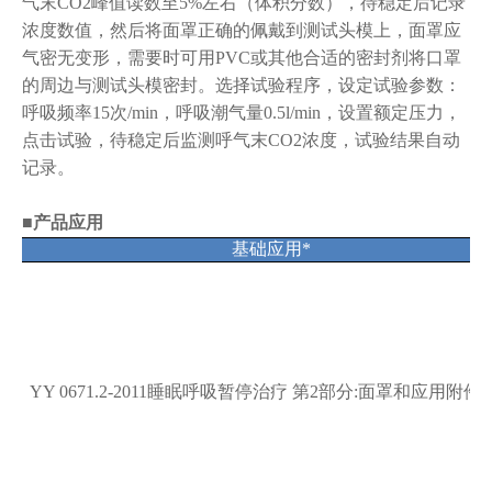
气末CO2峰值读数至5%左右（体积分数），待稳定后记录
浓度数值，然后将面罩正确的佩戴到测试头模上，面罩应
气密无变形，需要时可用PVC或其他合适的密封剂将口罩
的周边与测试头模密封。选择试验程序，设定试验参数：
呼吸频率15次/min，呼吸潮气量0.5l/min，设置额定压力，
点击试验，待稳定后监测呼气末CO2浓度，试验结果自动
记录。
■
产品应用
基础应用*
YY 0671.2-2011睡眠呼吸暂停治疗 第2部分:面罩和应用附件(