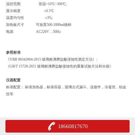
温控范围 室温+10℃~300℃;
显示精度 ±0.5℃
温度均匀性 ±3%;
加热板尺寸 可放置500-1000ml烧杯
电源 AC220V，50Hz
参照标准
《YBB 00342004-2015 玻璃耐沸腾盐酸浸蚀性测定方法》;
《GB/T 15728-2021 玻璃耐沸腾盐酸侵蚀性的重量试验方法和分级》
仪器配置
标准配置： 标准加热器，标准容器，玻璃古式漏斗、连接件，冷凝管、铂金
丝等
18660817670