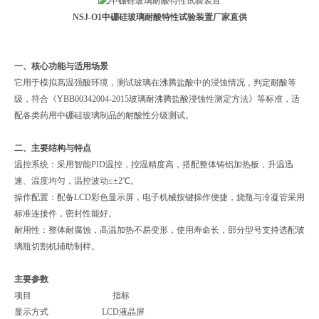
NSJ-O1
中硼硅玻璃耐酸特性试验装置
厂家直供
一、核心功能与适用场景
它用于模拟高温强酸环境，测试玻璃在沸腾盐酸中的浸蚀情况，判定耐酸等
级，符合《YBB00342004-2015玻璃耐沸腾盐酸浸蚀性测定方法》等标准，适
配各类药用中硼硅玻璃制品的耐酸性分级测试。
二、主要结构与特点
‌温控系统‌：采用智能PID温控，控温精度高，搭配整体铸铝加热板，升温迅
速、温度均匀，温控波动≤±2℃。
‌操作配置‌：配备LCD彩色显示屏，电子机械按键操作便捷，烧瓶与冷凝管采用
标准连接件，密封性能好。
‌耐用性‌：整体耐腐蚀，高温加热不易变形，使用寿命长，部分型号支持选配玻
璃瓶切割机辅助制样。
主要参数
项目 指标
显示方式 LCD液晶屏