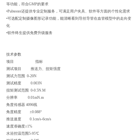
等功能，符合GMP的要求
•Pubtester还提供专业定制服务，可满足用户夹具、软件等方面的个性化需求
•可选配定制摄像图形记录功能，能清晰看到导丝导管在血管模型中的走向变
化
•软件终生提供免费升级服务
技术参数
项目
指标
测试项目 推送力、扭矩强度
测试力范围
0-20N
测试精度
0.003N
扭矩测试范围
0-0.5N.M
分辨率
0.01mN.m
角度传感器
4096线
角度精度
±0.088°
推送速度
0.1cm/s-6cm/s
速度准确度
±1%
水浴控温范围
5-95℃