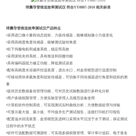
球囊导管推送效率测试仪 符合YY0807-2010
相关标准
球囊导管推送效率测试仪
产品特点
•采用进口微小量程动态扭矩、力值传感器，能够感知微小力值变化
•采用高精度角度传感器，能够测试旋转角度
•松下伺服电机和减速系统，稳定而高效
•采用滚轮夹持系统，具有推送和回撤功能
•具有编码器阻力修正功能，降低测试误差
•配有高精度水浴循环控温装置，进出水口，对血管模型进行温度控制
•可移动滑块承载角度和扭矩传感器，可切换不同传感器进行角度和扭矩的测
量
•提供历史数据备份管理功能，可对历史试验数据进行多样化分析
•用户多级权限管理，方便实验室管理人员规范设备使用
•计算机软件控制系统，可实现测试实时曲线分析，方便数据处理与传输
•可显示最大值、最小值、平均值并生产测试报告，连接打印机打印报告
•配置溢水回流装置，血管模型及进样口采用水平沉没于水下测试，保证测试
过程中的水平状态
•软件可选配数据可溯源性，可实现多级权限管理、审计审计追踪、电子签名