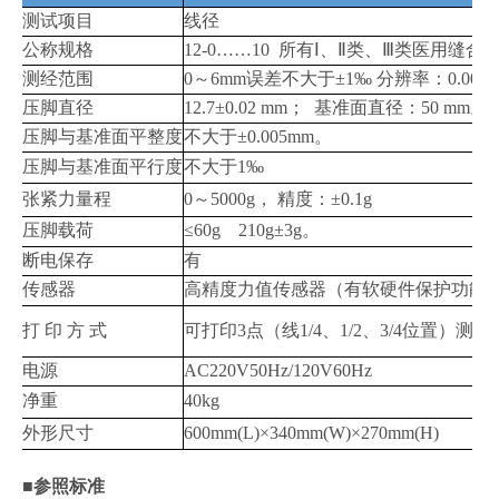
测试项目
线径
公称规格
12-0……10 所有Ⅰ、Ⅱ类、Ⅲ类医用缝合
测经范围
0～6mm误差不大于±1‰ 分辨率：0.001
压脚直径
12.7±0.02 mm； 基准面直径：50 mm。
压脚与基准面平整度
不大于±0.005mm。
压脚与基准面平行度
不大于1‰
张紧力量程
0～5000g， 精度：±0.1g
压脚载荷
≤60g 210g±3g。
断电保存
有
传感器
高精度力值传感器（有软硬件保护功能
打 印 方 式
可打印3点（线1/4、1/2、3/4位
电源
AC220V50Hz/120V60Hz
净重
40kg
外形尺寸
600mm(L)×340mm(W)×270mm(H)
■参照标准