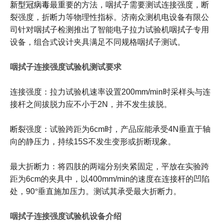
新型冠病毒
最重要的方法，咽拭子需要测试连接强度，断
裂强度，折断力等物理性指标。济南众测机电设备有限公
司针对咽拭子检测推出了智能电子拉力试验机咽拭子专用
设备，组合式设计夹具满足不同规格咽拭子测试。
咽拭子连接强度试验机
测试要求
连接强度：拉力试验机速率设置
200mm/min
时采样头与连
接杆之间拔脱力应不小于
2N
，并不发生拔脱。
断裂强度：试验跨距为
6cm
时，产品应能承受
4N
垂直于轴
向的静压力，持续
15S
不发生变形或折断现象。
最大折断力：将四肢的两端分别夹紧固定，平放在实验跨
距为
6cm
的夹具中，以
400mm/min
的速度在连接杆的凹陷
处，
90
°垂直施加压力。测试其承受最大折断力。
咽拭子连接强度试验机
设备介绍