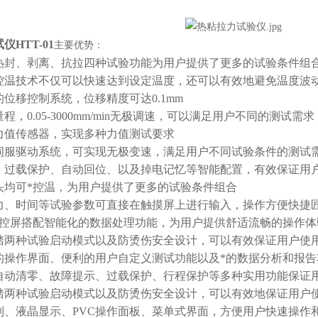
试仪
HTT-01
主要优势：
热封、剥离、抗拉四种试验功能为用户提供了更多的试验条件组
.D控温技术不仅可以快速达到设定温度，还可以有效地避免温度波
位移控制系统，位移精度可达0.1mm
，0.05-3000mm/min无极调速，可以满足用户不同的测试需求
力值传感器，实现多种力值测试要求
伺服驱动系统，可实现无极变速，满足用户不同试验条件的测试
、过载保护、自动回位、以及掉电记忆等智能配置，有效保证用
头均可*控温，为用户提供了更多的试验条件组合
力、时间等试验参数可直接在触摸屏上进行输入，操作方便快捷
触控屏搭配智能化的数据处理功能，为用户提供舒适流畅的操作体
踏两种试验启动模式以及防烫伤安全设计，可以有效保证用户使
的操作界面、便利的用户自定义测试功能以及*的数据分析和报告
自动清零、故障提示、过载保护、行程保护等多种实用功能保证
踏两种试验启动模式以及防烫伤安全设计，可以有效地保证用户
制、液晶显示、PVC操作面板、菜单式界面，方便用户快速操作