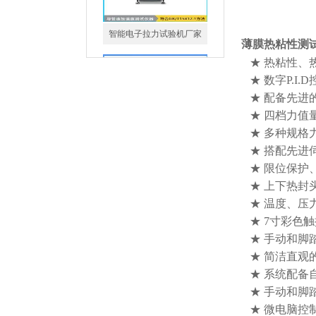
称重法水蒸气透过率测定仪
薄膜热粘性测
★ 热粘性、
★ 数字P.I
★ 配备先进的
★ 四档力值量程
★ 多种规格
★ 搭配先进
鲁尔接头密封性测试仪 圆锥
★ 限位保护
接头泄漏检测仪
★ 上下热封
★ 温度、压
★ 7寸彩色
★ 手动和脚
★ 简洁直观
锂离子电池隔膜透气度测试
★ 系统配备
仪厂家
★ 手动和脚
★ 微电脑控