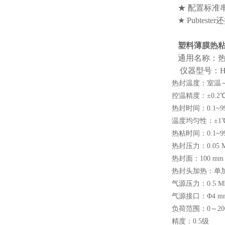
★ 配置标准
★ Pubte
YY 0450.1-2020导丝推送力
塑料薄膜热
测试仪
通用名称：
仪器型号：HT
热封温度：室温～
控温精度：±0.2
热封时间：0.1~999
医药包装撕拉力测试仪
温度均匀性：±1
热粘时间：0.1~999
热封压力：0.05 M
热封面：100 mm 
热封头加热：单
气源压力：0.5 M
气源接口：Φ4 
正压密封测试仪
负荷范围：0～200 
精度：0.5级