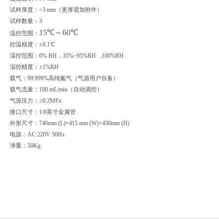
试样厚度：<3 mm（更厚需加附件）
试样数量：3
15℃～60℃
温控范围：
控温精度：±0.1℃
湿控范围：0% RH，35%~95%RH ,100%RH
湿控精度：±1%RH
载气：99.999%高纯氮气（气源用户自备）
载气流量：100 mL/min（自动调控）
气源压力：≥0.2MPa
接口尺寸：1/8英寸金属管
外形尺寸：740mm (L)×415 mm (W)×430mm (H)
电源：AC 220V 50Hz
净重：50Kg