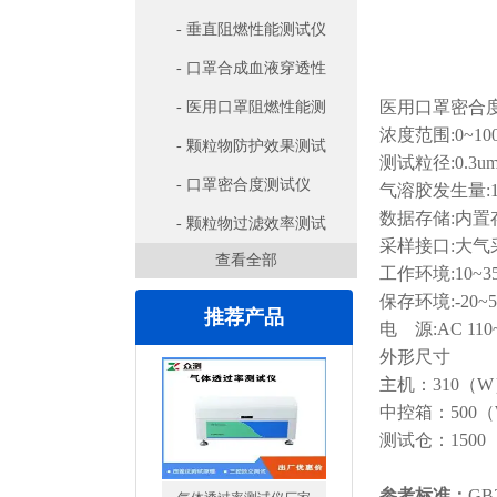
- 垂直阻燃性能测试仪
- 口罩合成血液穿透性
医用口罩密合
测试仪
- 医用口罩阻燃性能测
浓度范围:0~1000
试仪
- 颗粒物防护效果测试
测试粒径:0.3u
仪
- 口罩密合度测试仪
气溶胶发生量:10
数据存储:内置
- 颗粒物过滤效率测试
采样接口:大
查看全部
仪
工作环境:10~3
保存环境:-20~
推荐产品
电 源:AC 110~
外形尺寸
主机：310（W）
中控箱：500（W
测试仓：1500
气体透过率测试仪厂家
参考标准：
GB