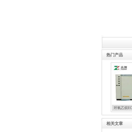
锂离子电池隔膜透气度测试
仪厂家
YY 0450.1-2020导丝推送力
热门产品
测试仪
医药包装撕拉力测试仪
环氧乙烷E
相关文章