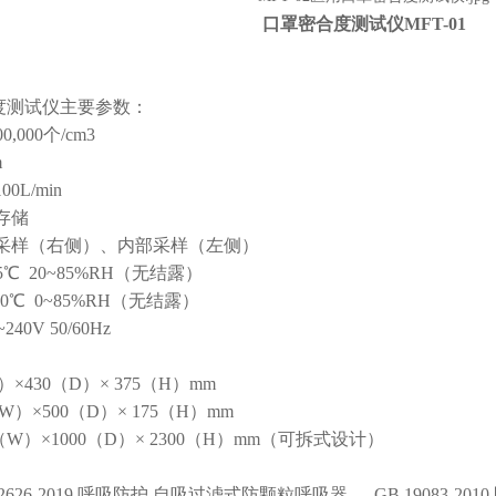
口罩密合度测试仪MFT-01
度测试仪主要参数：
,000个/cm3
m
0L/min
存储
气采样（右侧）、内部采样（左侧）
5℃ 20~85%RH（无结露）
50℃ 0~85%RH（无结露）
240V 50/60Hz
×430（D）× 375（H）mm
）×500（D）× 175（H）mm
（W）×1000（D）× 2300（H）mm（可拆式设计）
2626-2019 呼吸防护 自吸过滤式防颗粒呼吸器 、GB 19083-2