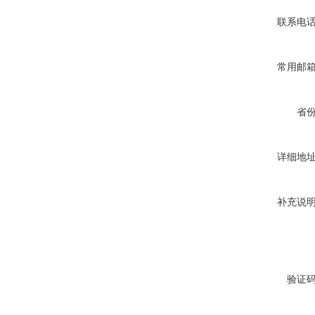
联系电
常用邮
称重法水蒸气透过率测定仪
省
详细地
补充说
鲁尔接头密封性测试仪 圆锥
接头泄漏检测仪
验证