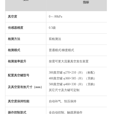
指标
真空度
0～-90kPa
传感器精度
0.5级
检测方法
双检测法
检测模式
普通模式/梯度模式
检测速率提升
按需可更大流量真空发生装置
300真空罐 φ270×210（H）（标配）
配置真空罐型号
400真空罐 φ360×585（H）（另购）
500真空罐 φ460×330（H）（另购）
及真空室有效尺寸（mm）
其它尺寸及方罐可定制
真空度保持性能
自动补气、恒压保持
操作控制形式
全自动控制、触摸屏操作