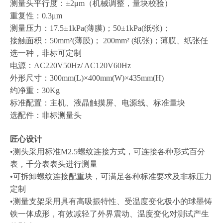
测量头平行度：±2μm（机械调整，量块校验）
重复性：0.3μm
测量压力：17.5±1kPa(薄膜)；50±1kPa(纸张)；
接触面积：50mm²(薄膜)； 200mm² (纸张)；薄膜、纸张任
选一种，非标可定制
电源：AC220V50Hz/ AC120V60Hz
外形尺寸：300mm(L)×400mm(W)×435mm(H)
约净重：30Kg
标准配置：主机、液晶触摸屏、电源线、标准量块
选配件：非标测量头
匠心设计
•测头采用标准M2.5螺纹连接方式，可连接各种形式百分
表，千分表表头进行测量
•可拆卸螺纹连接配重块，可满足各种标准要求及非标压力
定制
•测量支架采用具有高吸振特性、受温度变化极小的球墨铸
铁一体成形，有效减轻了外界震动、温度变化对测试产生