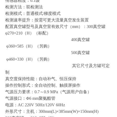
传感器精度
：0.1级
检测方法：双检测法
检测模式：普通模式/梯度模式
检测速率提升：按需可更大流量真空发生装置
配置真空罐型号及真空室有效尺寸（mm）：300真空罐
φ270×210（H）（标配）
400真空罐
φ360×585（H）（另购）
500真空罐
φ460×330（H）（另购）
其它尺寸及方罐可定
制
真空度保持性能：自动补气、恒压保持
操作控制形式：全自动控制、触摸屏操作
气源压力要求：0.7～0.9 MPa（气源用户自备）
气源接口：Φ6 mm聚氨酯管
电源：AC 220V 50Hz/120V 60Hz
外形尺寸：主机：300mm(L)×385mm(W)×150mm(H)