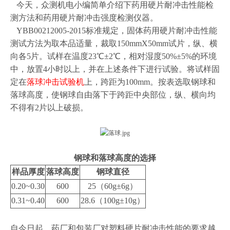
今天，众测机电小编简单介绍下药用硬片耐冲击性能检
测方法和药用硬片耐冲击强度检测仪器。
YBB00212005-2015标准规定，固体药用硬片耐冲击性能
测试方法为取本品适量，裁取150mmX50mm试片，纵、横
向各5片。试样在温度23℃±2℃，相对湿度50%±5%的环境
中，放置4小时以上，并在上述条件下进行试验。将试样固
定在
落球冲击试验机
上，跨距为100mm。按表选取钢球和
落球高度，使钢球自由落下于跨距中央部位，纵、横向均
不得有2片以上破损。
钢球和落球高度的选择
样品厚度
落球高度
钢球直径
0.20~0.30
600
25（60g±6g）
0.31~0.40
600
28.6（100g±10g）
自今日起，药厂和包装厂对塑料硬片耐冲击性能的要求越